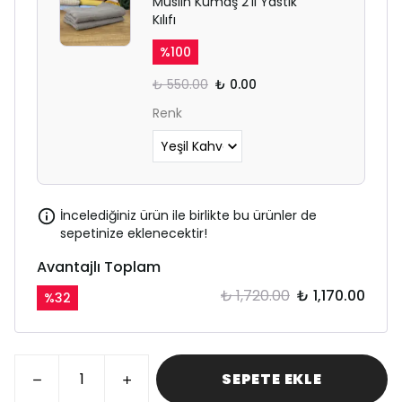
Müslin Kumaş 2'li Yastık
Kılıfı
%
100
₺ 550.00
₺ 0.00
Renk
İncelediğiniz ürün ile birlikte bu ürünler de
sepetinize eklenecektir!
Avantajlı Toplam
₺ 1,720.00
₺ 1,170.00
%
32
SEPETE EKLE