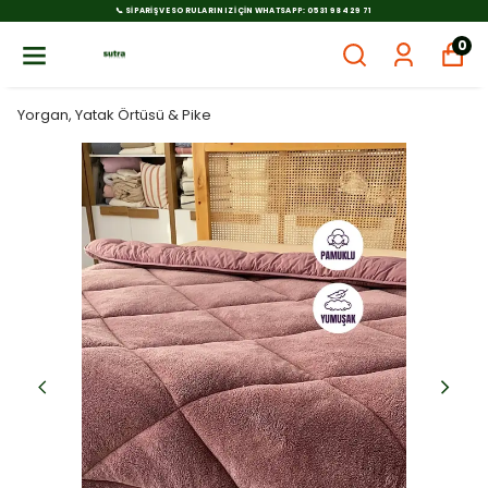
📞 SIPARIŞ VE SORULARINIZ İÇIN WHATSAPP: 0531 984 29 71
0
Yorgan, Yatak Örtüsü & Pike