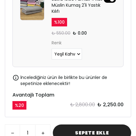
Müslin Kumaş 2'li Yastık
Kılıfı
%
100
₺ 550.00
₺ 0.00
Renk
İncelediğiniz ürün ile birlikte bu ürünler de
sepetinize eklenecektir!
Avantajlı Toplam
₺ 2,800.00
₺ 2,250.00
%
20
SEPETE EKLE