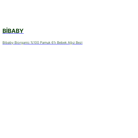
BIBABY
Bibaby Biorganic %100 Pamuk 6'lı Bebek Ağız Bezi