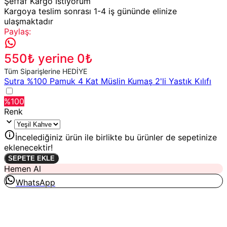
Şeffaf Kargo İstiyorum
Kargoya teslim sonrası 1-4 iş gününde elinize
ulaşmaktadır
Paylaş
:
550₺ yerine 0₺
Tüm Siparişlerine HEDİYE
Sutra %100 Pamuk 4 Kat Müslin Kumaş 2'li Yastık Kılıfı
%
100
Renk
İncelediğiniz ürün ile birlikte bu ürünler de sepetinize
eklenecektir!
SEPETE EKLE
Hemen Al
WhatsApp