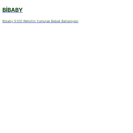
BIBABY
Bibaby %100 Wellsfot Yumuşak Bebek Battaniyesi