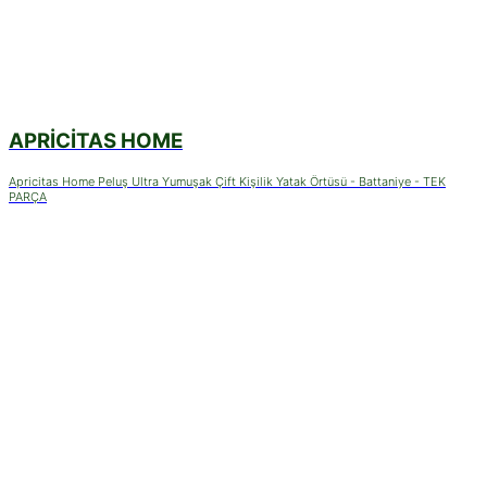
APRICITAS HOME
Apricitas Home Peluş Ultra Yumuşak Çift Kişilik Yatak Örtüsü - Battaniye - TEK
PARÇA