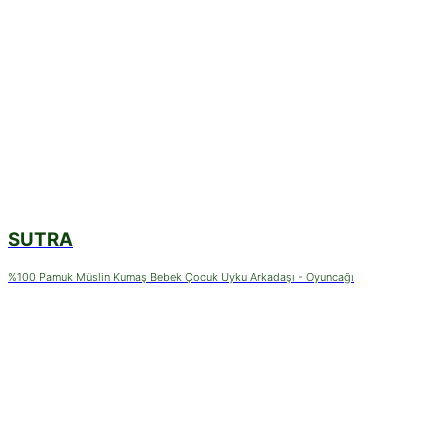
SUTRA
%100 Pamuk Müslin Kumaş Bebek Çocuk Uyku Arkadaşı - Oyuncağı