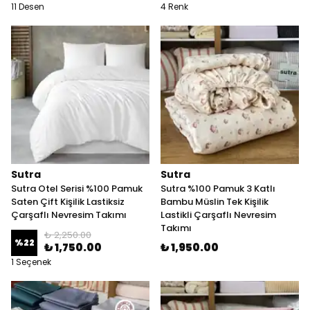
11 Desen
4 Renk
Sutra
Sutra
Sutra Otel Serisi %100 Pamuk
Sutra %100 Pamuk 3 Katlı
Saten Çift Kişilik Lastiksiz
Bambu Müslin Tek Kişilik
Çarşaflı Nevresim Takımı
Lastikli Çarşaflı Nevresim
Takımı
₺ 2,250.00
%
22
₺ 1,750.00
₺ 1,950.00
1 Seçenek