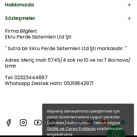
Hakkımızda
Sözleşmeler
Firma Bilgileri:
Ekru Perde Sistemleri Ltd Şti
" Sutra bir Ekru Perde Sistemleri Ltd Şti markasıdır. "
Adres: Meriç mah 5745/4 sok no:10 ve no:7 Bornova/
İzmir
Tel: 02323444667
Whatsapp Destek Hattı: 05319842971
Alışveriş deneyiminizi iyileştirmek için
yasal düzenlemelere uygun çerezler
(cookies) kullanıyoruz. Detaylı bilgiye
Gizlilik ve Çerez Politikası
sayfamızdan
erişebilirsiniz.