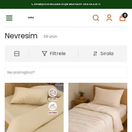
📞 SIPARIŞ VE SORULARINIZ İÇIN WHATSAPP: 0531 984 29 71
0
Nevresim
29
ürün
Filtrele
Sırala