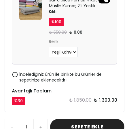
Sutra %100 Pamuk 4 Kat
Müslin Kumaş 2'li Yastık
Kılıfı
%
100
₺ 550.00
₺ 0.00
Renk
İncelediğiniz ürün ile birlikte bu ürünler de
sepetinize eklenecektir!
Avantajlı Toplam
₺ 1,850.00
₺ 1,300.00
%
30
SEPETE EKLE