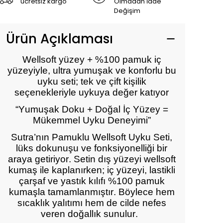
ücretsiz kargo
Olmadan İade
Değişim
Ürün Açıklaması
Wellsoft yüzey + %100 pamuk iç
yüzeyiyle, ultra yumuşak ve konforlu bu
uyku seti; tek ve çift kişilik
seçenekleriyle uykuya değer katıyor
“Yumuşak Doku + Doğal İç Yüzey =
Mükemmel Uyku Deneyimi”
Sutra’nın Pamuklu Wellsoft Uyku Seti,
lüks dokunuşu ve fonksiyonelliği bir
araya getiriyor. Setin dış yüzeyi wellsoft
kumaş ile kaplanırken; iç yüzeyi, lastikli
çarşaf ve yastık kılıfı %100 pamuk
kumaşla tamamlanmıştır. Böylece hem
sıcaklık yalıtımı hem de cilde nefes
veren doğallık sunulur.