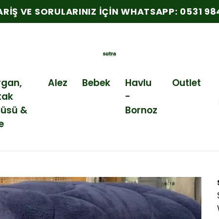
PARIŞ VE SORULARINIZ İÇIN WHATSAPP: 0531 984
rgan,
Alez
Bebek
Havlu
Outlet
tak
-
tüsü &
Bornoz
e