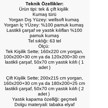
Teknik Özellikler:
Ürün tipi: tek & çift kişilik
Kumaş türü
Yorgan Dış Yüzey: wellsoft kumaş
Yorgan İç YÜzey: %100 pamuk kumaş
Lastikli çarşaf ve yastık kılıfları %100
pamuk kumaş
Tel sıklığı: 63 tel
Ölçü:
Tek Kişilik Sette; 160x220 cm yorgan,
100x200+30 cm ya da 120x200+30 cm
lastikli çarşaf, 50x70 cm yastık kılıfı ( 1
adet )
Çift Kişilik Sette; 200x215 cm yorgan,
160x200+30 cm ya da 180x200+25 cm
lastikli çarşaf, 50x70 cm yastık kılıfı ( 2
adet )
Yastık kapama özelliği: geçmeli
Dolgu materyali: tabaka elyaf