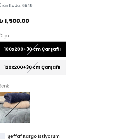
Ürün Kodu
:
6545
₺ 1,500.00
Ölçü
100x200+30 cm Çarşaflı
120x200+30 cm Çarşaflı
Renk
Şeffaf Kargo İstiyorum