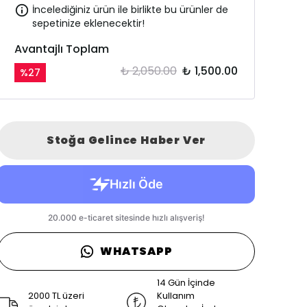
İncelediğiniz ürün ile birlikte bu ürünler de
sepetinize eklenecektir!
Avantajlı Toplam
₺ 2,050.00
₺ 1,500.00
%
27
Stoğa Gelince Haber Ver
WHATSAPP
14 Gün İçinde
2000 TL üzeri
Kullanım