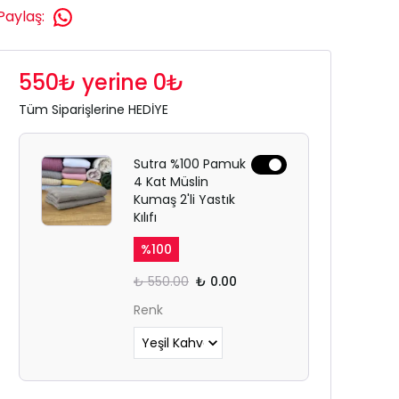
Paylaş
:
550₺ yerine 0₺
Tüm Siparişlerine HEDİYE
Sutra %100 Pamuk
4 Kat Müslin
Kumaş 2'li Yastık
Kılıfı
%
100
₺ 550.00
₺ 0.00
Renk