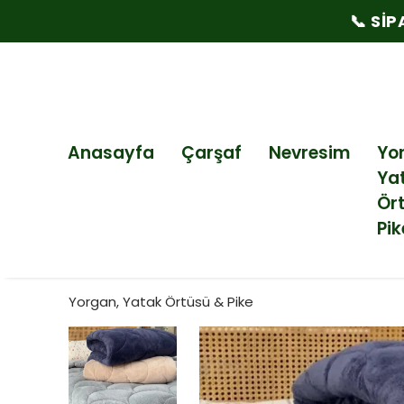
📞 SI
Anasayfa
Çarşaf
Nevresim
Yo
Ya
Ör
Pik
Yorgan, Yatak Örtüsü & Pike