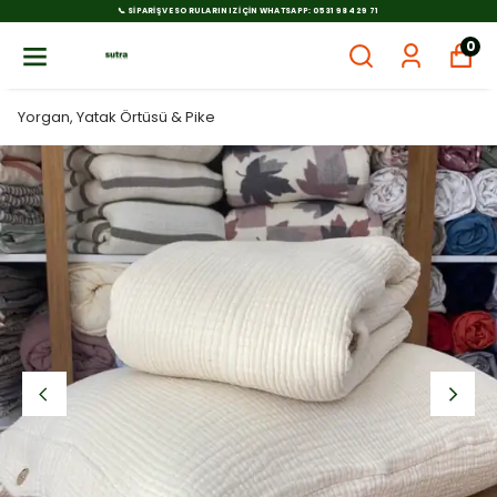
📞 SIPARIŞ VE SORULARINIZ İÇIN WHATSAPP: 0531 984 29 71
0
Yorgan, Yatak Örtüsü & Pike