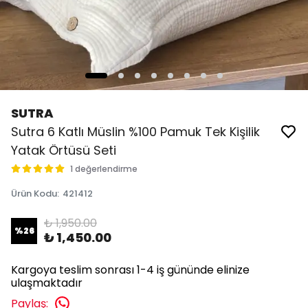
SUTRA
Sutra 6 Katlı Müslin %100 Pamuk Tek Kişilik
Yatak Örtüsü Seti
1 değerlendirme
Ürün Kodu
:
421412
₺ 1,950.00
%
26
₺ 1,450.00
Kargoya teslim sonrası 1-4 iş gününde elinize
ulaşmaktadır
Paylaş
: