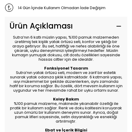
14 Gün İçinde Kullanım Olmadan İade Değişim
Ürün Açıklaması
Sutra’nın 6 katlı müslin yapısı, %100 pamuk malzemeden
üretilmiş tek kişilik yatak örtüsü seti, konfor ve şıklığı bir
araya getiriyor. Bu set, hafifliği ve nefes alabilirliği ile öne
çıkarak, uyku deneyiminizi iyileştirmeyi hedefler. Müslin
kumaşın yumuşak dokusu, cilt dostu özellikleri sayesinde
hassas ciltler için de idealdir.
Fonksiyonel Tasarım
Sutra’nın yatak örtüsü seti, modern ve zarif bir estetik
sunarak yatak odanıza şıklık katmaktadır. 6 katmanlı yapısı,
ısıyı mükemmel bir şekilde düzenlerken, aynı zamanda
hafif bir koruma sağlar. Bu özellik, dört mevsim kullanım için
uygundur ve her mevsimde rahat bir uyku ortamı sunar.
Kolay Bakım
%100 pamuk malzeme, makinede yıkanabilir özelliği ile
pratik bir kullanım sağlar. Renk ve doku kalitesini koruyarak
uzun ömürlü bir kullanım deneyimi sunar. Ayrıca, doğal
pamuk lifleri sayesinde, setin dayanıklılığı ve esnekliği
artırılmıştır.
Ebat ve İçerik Bilgisi