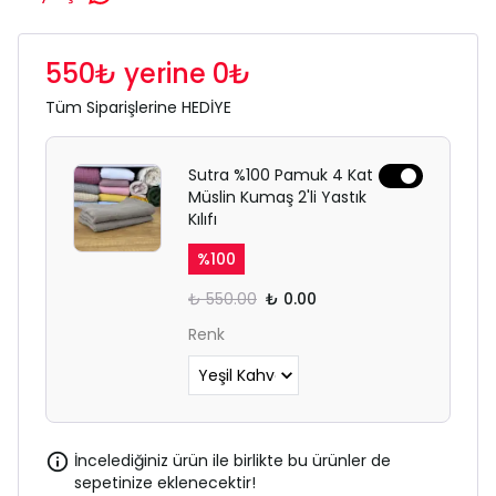
550₺ yerine 0₺
Tüm Siparişlerine HEDİYE
Sutra %100 Pamuk 4 Kat
Müslin Kumaş 2'li Yastık
Kılıfı
%
100
₺ 550.00
₺ 0.00
Renk
İncelediğiniz ürün ile birlikte bu ürünler de
sepetinize eklenecektir!