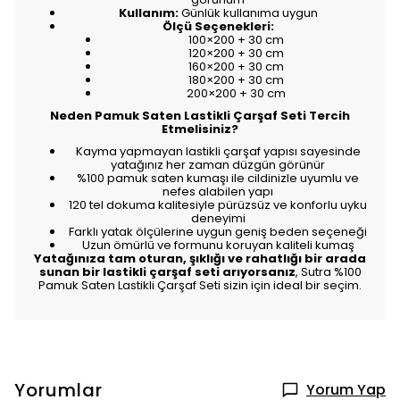
Kullanım:
Günlük kullanıma uygun
Ölçü Seçenekleri:
100×200 + 30 cm
120×200 + 30 cm
160×200 + 30 cm
180×200 + 30 cm
200×200 + 30 cm
Neden Pamuk Saten Lastikli Çarşaf Seti Tercih
Etmelisiniz?
Kayma yapmayan lastikli çarşaf yapısı sayesinde
yatağınız her zaman düzgün görünür
%100 pamuk saten kumaşı ile cildinizle uyumlu ve
nefes alabilen yapı
120 tel dokuma kalitesiyle pürüzsüz ve konforlu uyku
deneyimi
Farklı yatak ölçülerine uygun geniş beden seçeneği
Uzun ömürlü ve formunu koruyan kaliteli kumaş
Yatağınıza tam oturan, şıklığı ve rahatlığı bir arada
sunan bir lastikli çarşaf seti arıyorsanız
, Sutra %100
Pamuk Saten Lastikli Çarşaf Seti sizin için ideal bir seçim.
Yorumlar
Yorum Yap