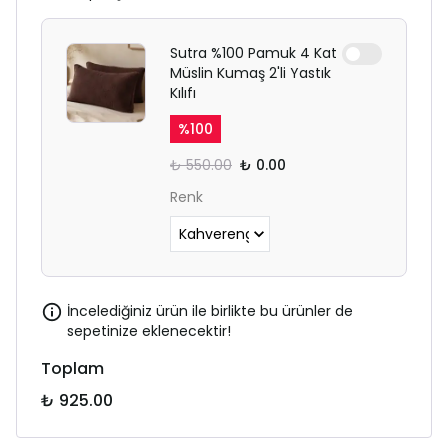
Sutra %100 Pamuk 4 Kat
Müslin Kumaş 2'li Yastık
Kılıfı
%
100
₺ 550.00
₺ 0.00
Renk
İncelediğiniz ürün ile birlikte bu ürünler de
sepetinize eklenecektir!
Toplam
₺ 925.00