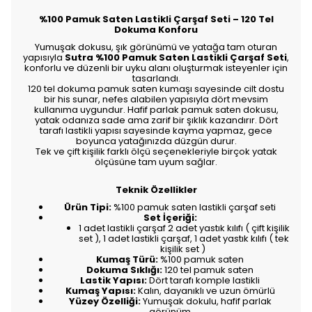
%100 Pamuk Saten Lastikli Çarşaf Seti – 120 Tel
Dokuma Konforu
Yumuşak dokusu, şık görünümü ve yatağa tam oturan
yapısıyla
Sutra %100 Pamuk Saten Lastikli Çarşaf Seti
,
konforlu ve düzenli bir uyku alanı oluşturmak isteyenler için
tasarlandı.
120 tel dokuma pamuk saten kumaşı sayesinde cilt dostu
bir his sunar, nefes alabilen yapısıyla dört mevsim
kullanıma uygundur. Hafif parlak pamuk saten dokusu,
yatak odanıza sade ama zarif bir şıklık kazandırır. Dört
tarafı lastikli yapısı sayesinde kayma yapmaz, gece
boyunca yatağınızda düzgün durur.
Tek ve çift kişilik farklı ölçü seçenekleriyle birçok yatak
ölçüsüne tam uyum sağlar.
Teknik Özellikler
Ürün Tipi:
%100 pamuk saten lastikli çarşaf seti
Set İçeriği:
1 adet lastikli çarşaf 2 adet yastık kılıfı ( çift kişilik
set ), 1 adet lastikli çarşaf, 1 adet yastık kılıfı ( tek
kişilik set )
Kumaş Türü:
%100 pamuk saten
Dokuma Sıklığı:
120 tel pamuk saten
Lastik Yapısı:
Dört tarafı komple lastikli
Kumaş Yapısı:
Kalın, dayanıklı ve uzun ömürlü
Yüzey Özelliği:
Yumuşak dokulu, hafif parlak
görünüm