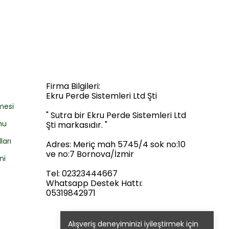
Firma Bilgileri:
Ekru Perde Sistemleri Ltd Şti
mesi
" Sutra bir Ekru Perde Sistemleri Ltd
mu
Şti markasıdır. "
ları
Adres: Meriç mah 5745/4 sok no:10
ve no:7 Bornova/İzmir
ni
Tel: 02323444667
Whatsapp Destek Hattı:
05319842971
Alışveriş deneyiminizi iyileştirmek için