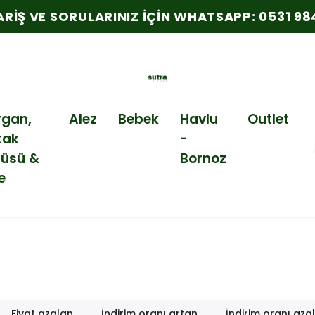
RINIZ İÇIN WHATSAPP: 0531 984 29 71
rgan,
Alez
Bebek
Havlu
Outlet
tak
-
tüsü &
Bornoz
e
Fiyat azalan
İndirim oranı artan
İndirim oranı aza