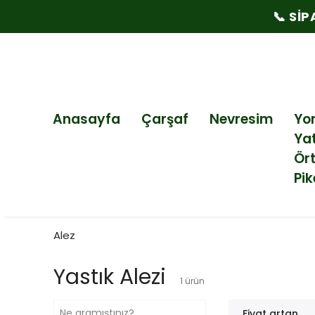
📞 SIPARIŞ VE SORULA
Anasayfa
Çarşaf
Nevresim
Yo
Ya
Ör
Pik
Alez
Yastık Alezi
1
ürün
Fiyat artan