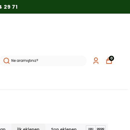
0
lan
İlk eklenen
Son eklenen