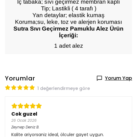
İç tabaka; sıvı geçirmez membran kaplı
Tip; Lastikli ( 4 tarafı )
Yan detaylar; elastik kumaş
Koruma;su
, leke, toz ve alerjen koruması
Sutra Sıvı Geçirmez Pamuklu Alez Ürün
İçeriği:
1 adet alez
Yorumlar
Yorum Yap
1 değerlendirmeye göre
Cok guzel
26 Ocak 2026
Zeynep Deniz
B.
Kalite ariyorsaniz ideal, ölculer gayet uygun.