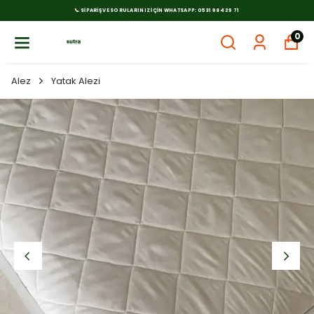
📞 SIPARIŞ VE SORULARINIZ İÇIN WHATSAPP: 0531 984 29 71
0
Alez
Yatak Alezi