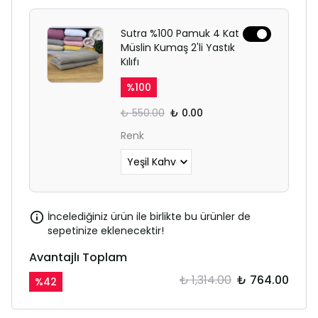
Sutra %100 Pamuk 4 Kat
Müslin Kumaş 2'li Yastık
Kılıfı
%
100
₺ 550.00
₺ 0.00
Renk
İncelediğiniz ürün ile birlikte bu ürünler de
sepetinize eklenecektir!
Avantajlı Toplam
₺ 1,314.00
₺ 764.00
%
42