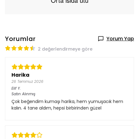
Orta ısıda ütü
Yorumlar
Yorum Yap
2 değerlendirmeye göre
Harika
26 Temmuz 2026
Elif
Y.
Satın Alınmış
Çok beğendim kumaşı harika, hem yumuşacık hem
kalın. 4 tane aldım, hepsi birbirinden güzel