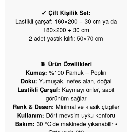
Çift Kişilik Set:
✔
Lastikli çarşaf: 160×200 + 30 cm ya da
180×200 + 30 cm
2 adet yastık kılıfı: 50×70 cm
🧵
Ürün Özellikleri
Kumaş:
%100 Pamuk – Poplin
Doku:
Yumuşak, nefes alan, doğal
Lastikli Çarşaf:
Kaymayı önler, sabit
görünüm sağlar
Renk & Desen:
Minimal ve klasik çizgiler
Kullanım:
Dört mevsim uyku konforu
Bakım:
30 °C’de makinede yıkanabilir •