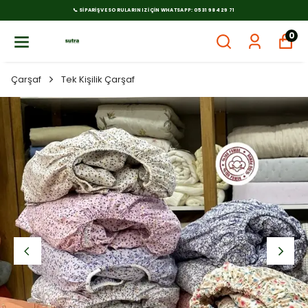
📞 SIPARIŞ VE SORULARINIZ İÇIN WHATSAPP: 0531 984 29 71
0
Çarşaf
Tek Kişilik Çarşaf