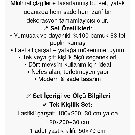
Minimal çizgilerle tasarlanmış bu set, yatak
odanızda hem sade hem zarif bir
dekorasyon tamamlayıcısı olur.
📍
Set Özellikleri:
• Yumuşak ve dayanıklı %100 pamuk 63 tel
poplin kumaş
• Lastikli çarşaf – yatağa mükemmel uyum
• Tek veya çift kişilik ölçü seçenekleri
• Dört mevsim kullanım için ideal
• Nefes alan, terletmeyen yapı
• Modern & sade tasarım
📏
Set İçeriği ve Ölçü Bilgileri
Tek Kişilik Set:
✔
Lastikli çarşaf: 100×200+30 cm ya da
120x200+30 cm
1 adet yastık kılıfı: 50×70 cm