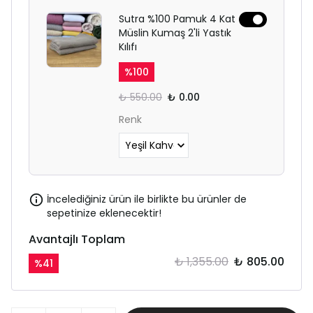
Sutra %100 Pamuk 4 Kat
Müslin Kumaş 2'li Yastık
Kılıfı
%
100
₺ 550.00
₺ 0.00
Renk
İncelediğiniz ürün ile birlikte bu ürünler de
sepetinize eklenecektir!
Avantajlı Toplam
₺ 1,355.00
₺ 805.00
%
41