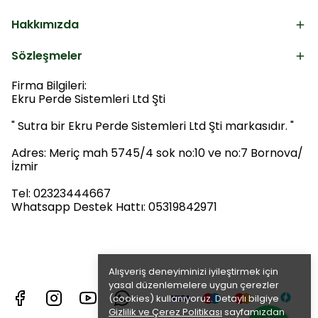
Hakkımızda
Sözleşmeler
Firma Bilgileri:
Ekru Perde Sistemleri Ltd Şti
" Sutra bir Ekru Perde Sistemleri Ltd Şti markasıdır. "
Adres: Meriç mah 5745/4 sok no:10 ve no:7 Bornova/
İzmir
Tel: 02323444667
Whatsapp Destek Hattı: 05319842971
Alışveriş deneyiminizi iyileştirmek için
yasal düzenlemelere uygun çerezler
(cookies) kullanıyoruz. Detaylı bilgiye
Gizlilik ve Çerez Politikası
sayfamızdan