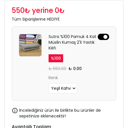
550₺ yerine 0₺
Tüm Siparişlerine HEDİYE
Sutra %100 Pamuk 4 Kat
Müslin Kumaş 2'li Yastık
Kılıfı
%
100
₺ 550.00
₺ 0.00
Renk
İncelediğiniz ürün ile birlikte bu ürünler de
sepetinize eklenecektir!
Avantajlı Toplam