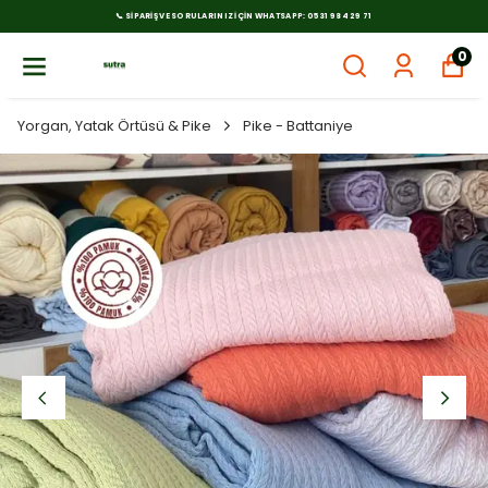
📞 SIPARIŞ VE SORULARINIZ İÇIN WHATSAPP: 0531 984 29 71
0
Yorgan, Yatak Örtüsü & Pike
Pike - Battaniye