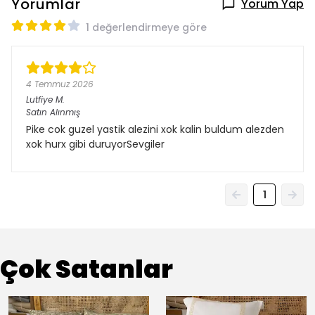
Yorumlar
Yorum Yap
1 değerlendirmeye göre
4 Temmuz 2026
Lutfiye
M.
Satın Alınmış
Pike cok guzel yastik alezini xok kalin buldum alezden
xok hurx gibi duruyorSevgiler
1
Çok Satanlar