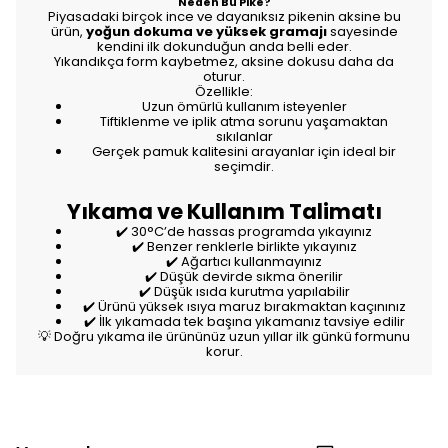
Neden Bu Pike?
Piyasadaki birçok ince ve dayanıksız pikenin aksine bu
ürün,
yoğun dokuma ve yüksek gramajı
sayesinde
kendini ilk dokunduğun anda belli eder.
Yıkandıkça form kaybetmez, aksine dokusu daha da
oturur.
Özellikle:
Uzun ömürlü kullanım isteyenler
Tiftiklenme ve iplik atma sorunu yaşamaktan
sıkılanlar
Gerçek pamuk kalitesini arayanlar
için ideal bir
seçimdir.
Yıkama ve Kullanım Talimatı
✔️ 30°C’de hassas programda yıkayınız
✔️ Benzer renklerle birlikte yıkayınız
✔️ Ağartıcı kullanmayınız
✔️ Düşük devirde sıkma önerilir
✔️ Düşük ısıda kurutma yapılabilir
✔️ Ürünü yüksek ısıya maruz bırakmaktan kaçınınız
✔️ İlk yıkamada tek başına yıkamanız tavsiye edilir
💡 Doğru yıkama ile ürününüz uzun yıllar ilk günkü formunu
korur.