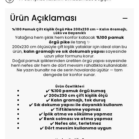
Ürün Açıklaması
%100 Pamuk Çift Kişilik Örgü Pike 200x230 cm – Kalın Gramajlı,
Lüks ve Dayanıklı
Yatağına hem şıklık hem konfor katacak
%100 pamuk
örgü pike
ile tanış ✨
200x230 cm ölçüsüyle çift kişilik yataklar için ideal olan bu
ürün,
kalın gramajlı ve sık dokumalı yapısı
sayesinde
uzun yıllar formunu korur.
Doğal pamuk ipliklerinden üretilen örgü yapısı sayesinde
hem nefes alır hem de dört mevsim rahatlıkla kullanılabilir.
Ne yazın bunaltır ne de serin havalarda üşütür — tam
dengede bir konfor sunar.
Ürün Özellikleri
✔️
%100 pamuk örgü kumaş
✔️
200x230 cm çift kişilik ölçü
✔️
Kalın gramajlı, tok duruş
✔️
Sık dokuma yapısı ile dayanıklı kullanım
✔️
Tiftiklenme yapmaz
✔️
İplik atma ve sökülme yapmaz
✔️
Renk solması ve atma yapmaz
✔️
Nefes alır, terletmez
✔️
Dört mevsim kullanıma uygun