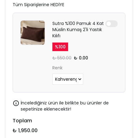
Tüm Siparişlerine HEDİYE
Sutra %100 Pamuk 4 Kat
Müslin Kumaş 2'li Yastık
Kılıfı
%
100
₺ 550.00
₺ 0.00
Renk
İncelediğiniz ürün ile birlikte bu ürünler de
sepetinize eklenecektir!
Toplam
₺ 1,950.00