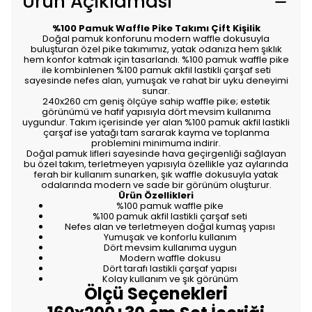
Ürün Açıklaması
%100 Pamuk Waffle Pike Takımı Çift Kişilik
Doğal pamuk konforunu modern waffle dokusuyla
buluşturan özel pike takımımız, yatak odanıza hem şıklık
hem konfor katmak için tasarlandı. %100 pamuk waffle pike
ile kombinlenen %100 pamuk akfil lastikli çarşaf seti
sayesinde nefes alan, yumuşak ve rahat bir uyku deneyimi
sunar.
240x260 cm geniş ölçüye sahip waffle pike; estetik
görünümü ve hafif yapısıyla dört mevsim kullanıma
uygundur. Takım içerisinde yer alan %100 pamuk akfil lastikli
çarşaf ise yatağı tam sararak kayma ve toplanma
problemini minimuma indirir.
Doğal pamuk lifleri sayesinde hava geçirgenliği sağlayan
bu özel takım, terletmeyen yapısıyla özellikle yaz aylarında
ferah bir kullanım sunarken, şık waffle dokusuyla yatak
odalarında modern ve sade bir görünüm oluşturur.
Ürün Özellikleri
%100 pamuk waffle pike
%100 pamuk akfil lastikli çarşaf seti
Nefes alan ve terletmeyen doğal kumaş yapısı
Yumuşak ve konforlu kullanım
Dört mevsim kullanıma uygun
Modern waffle dokusu
Dört tarafı lastikli çarşaf yapısı
Kolay kullanım ve şık görünüm
Ölçü Seçenekleri