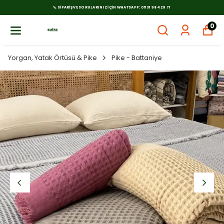
📞 SIPARIŞ VE SORULARINIZ İÇIN WHATSAPP: 0531 984 29 71
0
Yorgan, Yatak Örtüsü & Pike
Pike - Battaniye