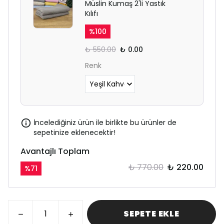
Müslin Kumaş 2'li Yastık
Kılıfı
%
100
₺ 550.00
₺ 0.00
Renk
İncelediğiniz ürün ile birlikte bu ürünler de
sepetinize eklenecektir!
Avantajlı Toplam
₺ 770.00
₺ 220.00
%
71
SEPETE EKLE