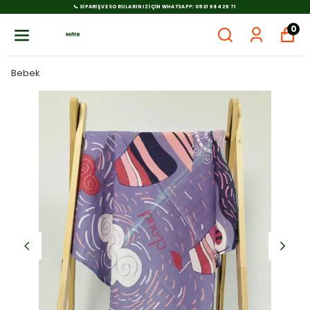
📞 SIPARIŞ VE SORULARINIZ İÇIN WHATSAPP: 0531 984 29 71
0
Bebek