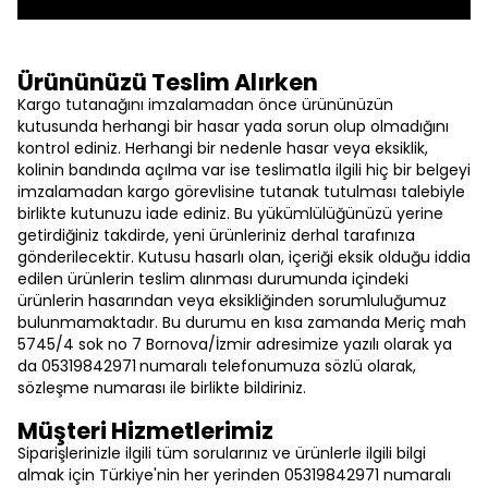
Ürününüzü Teslim Alırken
Kargo tutanağını imzalamadan önce ürününüzün
kutusunda herhangi bir hasar yada sorun olup olmadığını
kontrol ediniz. Herhangi bir nedenle hasar veya eksiklik,
kolinin bandında açılma var ise teslimatla ilgili hiç bir belgeyi
imzalamadan kargo görevlisine tutanak tutulması talebiyle
birlikte kutunuzu iade ediniz. Bu yükümlülüğünüzü yerine
getirdiğiniz takdirde, yeni ürünleriniz derhal tarafınıza
gönderilecektir. Kutusu hasarlı olan, içeriği eksik olduğu iddia
edilen ürünlerin teslim alınması durumunda içindeki
ürünlerin hasarından veya eksikliğinden sorumluluğumuz
bulunmamaktadır. Bu durumu en kısa zamanda Meriç mah
5745/4 sok no 7 Bornova/İzmir adresimize yazılı olarak ya
da 05319842971
numaralı telefonumuza sözlü olarak,
sözleşme numarası ile birlikte bildiriniz.
Müşteri Hizmetlerimiz
Siparişlerinizle ilgili tüm sorularınız ve ürünlerle ilgili bilgi
almak için Türkiye'nin her yerinden 05319842971 numaralı