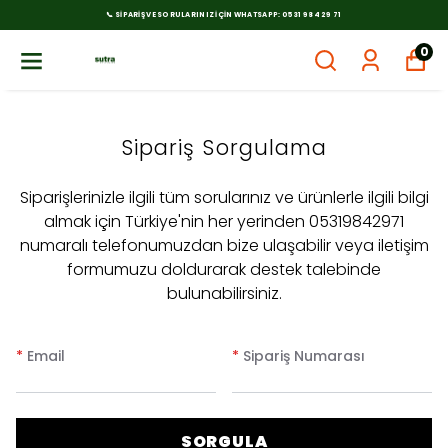
📞 SIPARIŞ VE SORULARINIZ İÇIN WHATSAPP: 0531 984 29 71
0
Sipariş Sorgulama
Siparişlerinizle ilgili tüm sorularınız ve ürünlerle ilgili bilgi
almak için Türkiye'nin her yerinden 05319842971
numaralı telefonumuzdan bize ulaşabilir veya iletişim
formumuzu doldurarak destek talebinde
bulunabilirsiniz.
*
Email
*
Sipariş Numarası
SORGULA