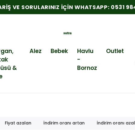
PARIŞ VE SORULARINIZ İÇIN WHATSAPP: 0531 984
rgan,
Alez
Bebek
Havlu
Outlet
tak
-
tüsü &
Bornoz
e
Fiyat azalan
İndirim oranı artan
İndirim oranı aza