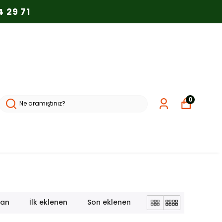
 29 71
0
lan
İlk eklenen
Son eklenen