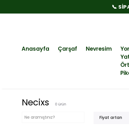
📞 SI
Anasayfa
Çarşaf
Nevresim
Yo
Ya
Ör
Pik
Necixs
0
ürün
Fiyat artan