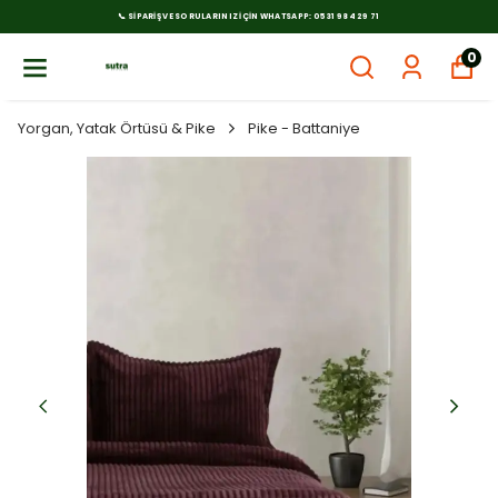
📞 SIPARIŞ VE SORULARINIZ İÇIN WHATSAPP: 0531 984 29 71
0
Yorgan, Yatak Örtüsü & Pike
Pike - Battaniye