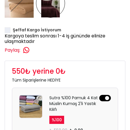
Şeffaf Kargo İstiyorum
Kargoya teslim sonrası 1-4 iş gününde elinize
ulaşmaktadır
Paylaş
:
550₺ yerine 0₺
Tüm Siparişlerine HEDİYE
Sutra %100 Pamuk 4 Kat
Müslin Kumaş 2'li Yastık
Kılıfı
%
100