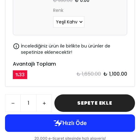
₺ 550.00
₺ 0.00
Renk
İncelediğiniz ürün ile birlikte bu ürünler de
sepetinize eklenecektir!
Avantajlı Toplam
₺ 1,650.00
₺ 1,100.00
%
33
SEPETE EKLE